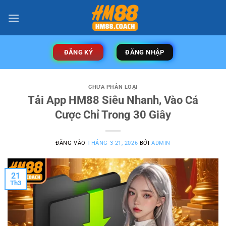
Bỏ
qua
nội
dung
ĐĂNG KÝ
ĐĂNG NHẬP
CHƯA PHÂN LOẠI
Tải App HM88 Siêu Nhanh, Vào Cá
Cược Chỉ Trong 30 Giây
ĐĂNG VÀO
THÁNG 3 21, 2026
BỞI
ADMIN
21
Th3