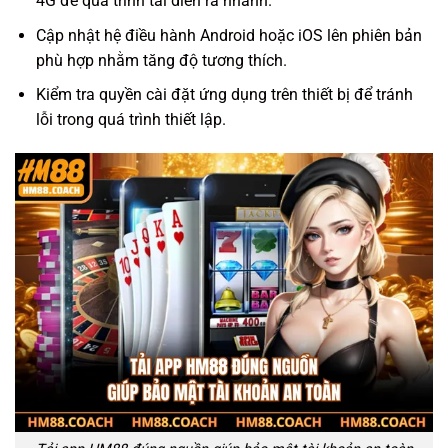
4G để quá trình tải diễn ra nhanh.
Cập nhật hệ điều hành Android hoặc iOS lên phiên bản
phù hợp nhằm tăng độ tương thích.
Kiểm tra quyền cài đặt ứng dụng trên thiết bị để tránh
lỗi trong quá trình thiết lập.