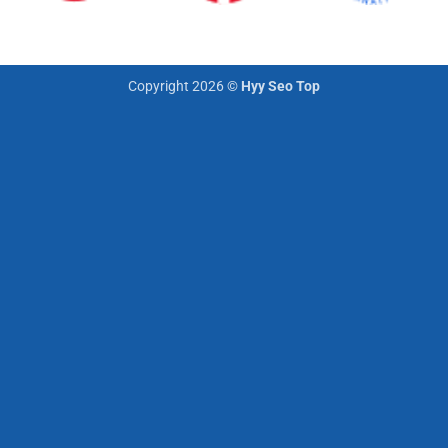
Copyright 2026 ©
Hyy Seo Top