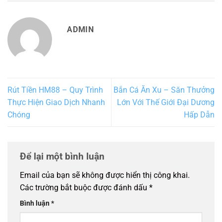
ADMIN
Rút Tiền HM88 – Quy Trình
Bắn Cá Ăn Xu – Săn Thưởng
Thực Hiện Giao Dịch Nhanh
Lớn Với Thế Giới Đại Dương
Chóng
Hấp Dẫn
Để lại một bình luận
Email của bạn sẽ không được hiển thị công khai.
Các trường bắt buộc được đánh dấu
*
Bình luận
*