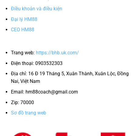
Điều khoản và điều kiện
Đại lý HM88
CEO HM88
Trang web:
https://bhb.uk.com/
Điện thoại: 0903532303
Địa chỉ: 16 Đ 19 Tháng 5, Xuân Thành, Xuân Lộc, Đồng
Nai, Việt Nam
Email:
hm88coach@gmail.com
Zip: 70000
Sơ đồ trang web