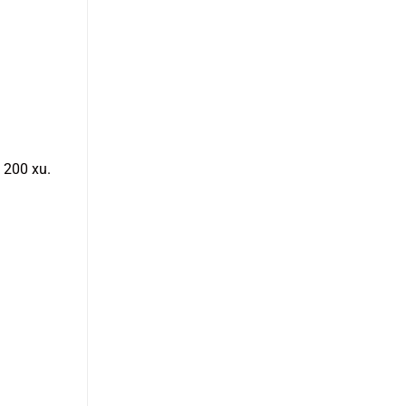
 200 xu.