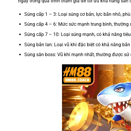
ngay trong quá trình tham gia để tối ưu khả năng săn 
Súng cấp 1 – 3: Loại súng cơ bản, lực bắn nhỏ, phù h
Súng cấp 4 – 6: Mức sức mạnh trung bình, thường đ
Súng cấp 7 – 10: Loại súng mạnh, có khả năng tiêu di
Súng bắn lan: Loại vũ khí đặc biệt có khả năng bắn 
Súng săn boss: Vũ khí mạnh nhất, thường được sử dụ