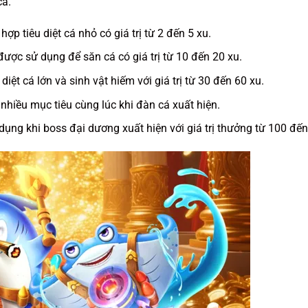
cá.
ợp tiêu diệt cá nhỏ có giá trị từ 2 đến 5 xu.
ược sử dụng để săn cá có giá trị từ 10 đến 20 xu.
ệt cá lớn và sinh vật hiếm với giá trị từ 30 đến 60 xu.
nhiều mục tiêu cùng lúc khi đàn cá xuất hiện.
ng khi boss đại dương xuất hiện với giá trị thưởng từ 100 đến