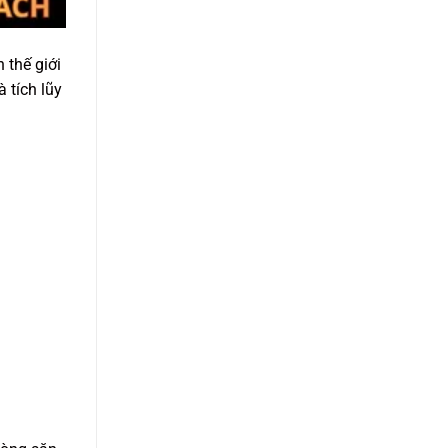
Dựng
HM88
Hiệu
–
Quả
Trận
Đấu
Nảy
 thế giới
Lửa,
Cược
 tích lũy
Live
Tiện
Lợi