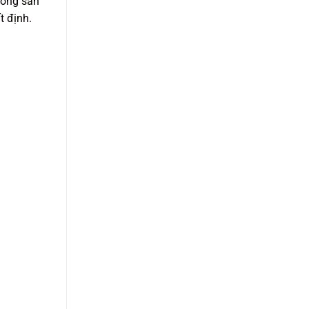
phòng săn
t định.