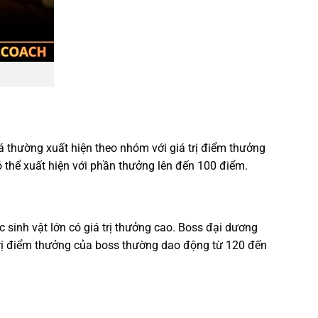
á thường xuất hiện theo nhóm với giá trị điểm thưởng
có thể xuất hiện với phần thưởng lên đến 100 điểm.
c sinh vật lớn có giá trị thưởng cao. Boss đại dương
trị điểm thưởng của boss thường dao động từ 120 đến