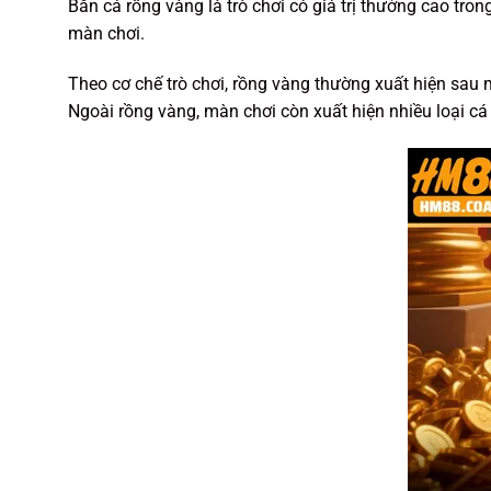
Bắn cá rồng vàng là trò chơi có giá trị thưởng cao tr
màn chơi.
Theo cơ chế trò chơi, rồng vàng thường xuất hiện sau 
Ngoài rồng vàng, màn chơi còn xuất hiện nhiều loại cá