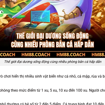
Thế giới đại dương sống động cùng nhiều phòng bắn cá hấp dẫn
rò chơi hiển thị nhiều sinh vật biển như cá nhỏ, cá mập, rùa 
phòng theo mức điểm từ 1 xu, 5 xu, 10 xu đến 100 xu. Người ch
hỏ thường có hệ số từ 2 đến 5 điểm. Cá trung bình đạt 10 đến 