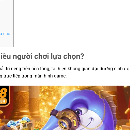
a sao
iều người chơi lựa chọn?
trí riêng trên nền tảng, tái hiện không gian đại dương sinh độn
 trực tiếp trong màn hình game.