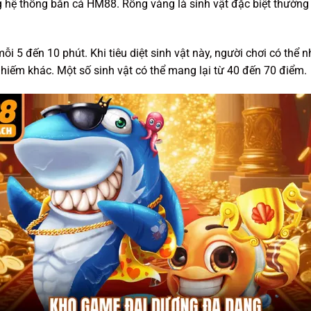
ong hệ thống bắn cá HM88. Rồng vàng là sinh vật đặc biệt thường
mỗi 5 đến 10 phút. Khi tiêu diệt sinh vật này, người chơi có th
 hiếm khác. Một số sinh vật có thể mang lại từ 40 đến 70 điểm.