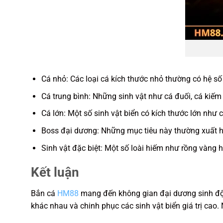
Cá nhỏ: Các loại cá kích thước nhỏ thường có hệ số
Cá trung bình: Những sinh vật như cá đuối, cá kiế
Cá lớn: Một số sinh vật biển có kích thước lớn như c
Boss đại dương: Những mục tiêu này thường xuất hi
Sinh vật đặc biệt: Một số loài hiếm như rồng vàng 
Kết luận
Bắn cá
HM88
mang đến không gian đại dương sinh động
khác nhau và chinh phục các sinh vật biển giá trị cao.