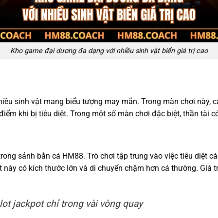
Kho game đại dương đa dạng với nhiều sinh vật biển giá trị cao
 nhiều sinh vật mang biểu tượng may mắn. Trong màn chơi này, c
điểm khi bị tiêu diệt. Trong một số màn chơi đặc biệt, thần tài 
rong sảnh bắn cá HM88. Trò chơi tập trung vào việc tiêu diệt cá
t này có kích thước lớn và di chuyển chậm hơn cá thường. Giá 
ot jackpot chỉ trong vài vòng quay