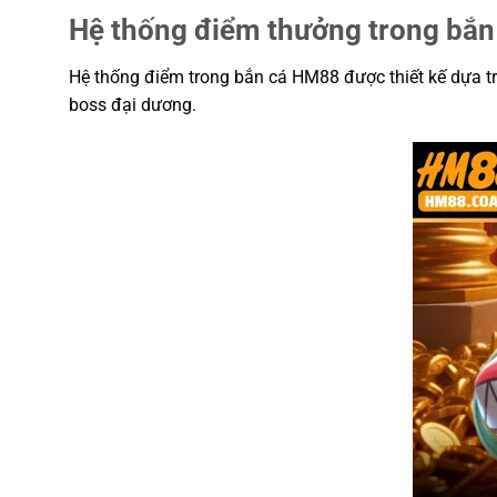
Hệ thống điểm thưởng trong bắn
Hệ thống điểm trong bắn cá HM88 được thiết kế dựa trên
boss đại dương.