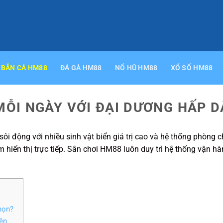
BẮN CÁ HM88
ĐÁ GÀ HM88
NỔ HŨ HM88
XỔ SỐ HM88
MỖI NGÀY VỚI ĐẠI DƯƠNG HẤP 
ôi động với nhiều sinh vật biển giá trị cao và hệ thống phòng
m hiển thị trực tiếp. Sân chơi HM88 luôn duy trì hệ thống vận
họn?
iên