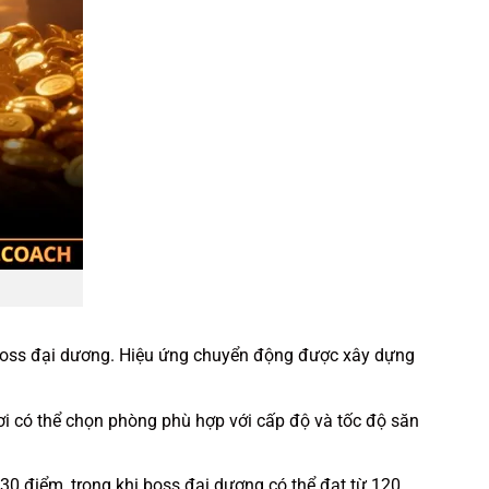
và boss đại dương. Hiệu ứng chuyển động được xây dựng
ơi có thể chọn phòng phù hợp với cấp độ và tốc độ săn
30 điểm, trong khi boss đại dương có thể đạt từ 120